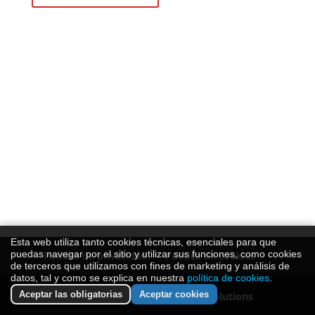
Esta web utiliza tanto cookies técnicas, esenciales para que
puedas navegar por el sitio y utilizar sus funciones, como cookies
Política de privacidad
Política de cookies
de terceros que utilizamos con fines de marketing y análisis de
datos, tal y como se explica en nuestra
política de cookies
.
Aceptar las obligatorias
Aceptar cookies
Diseño y desarrollo por
Trama Solutions